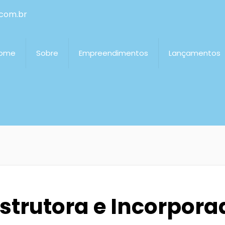
com.br
ome
Sobre
Empreendimentos
Lançamentos
strutora e Incorpora