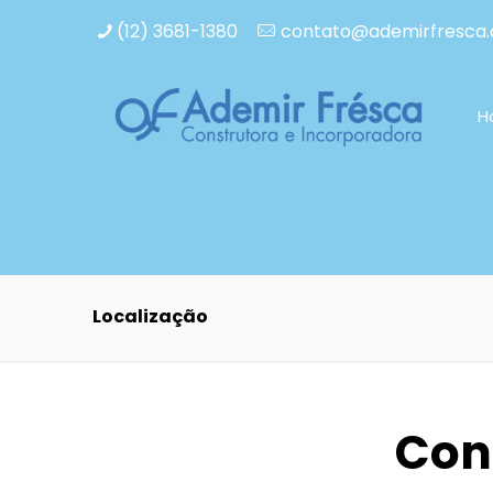
(12) 3681-1380
contato@ademirfresca.
H
Localização
Con